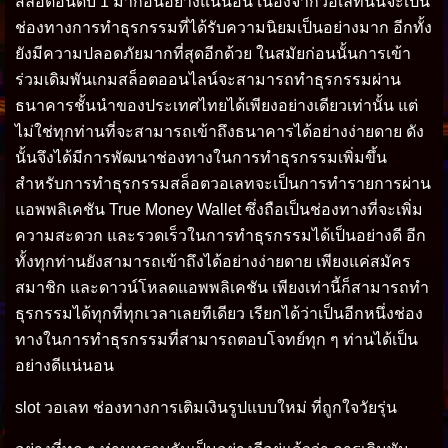
สล็อตอันดับ 1
มาก่อนอย่างแน่นอน เนื่องจากวอเลทนั้นจะเป็น
ช่องทางการทำธุรกรรมที่ได้รับความนิยมเป็นอย่างมาก อีกทั้ง
ยังมีความปลอดภัยมากที่สุดอีกด้วย ในสมัยก่อนนั้นการเข้า
ร่วมเดิมพันเกมสล็อตออนไลน์จะสามารถทำธุรกรรมผ่าน
ธนาคารชั้นนำของประเทศไทยได้เพียงอย่างเดียวเท่านั้น แต่
ไม่ใช่ทุกท่านที่จะสามารถเข้าถึงธนาคารได้อย่างง่ายดาย ดัง
นั้นจึงได้มีการพัฒนาช่องทางในการทำธุรกรรมเพิ่มขึ้น
สำหรับการทำธุรกรรมสล็อตวอเลทจะเป็นการทำรายการผ่าน
แอพพลิเคชัน True Money Wallet ซึ่งถือเป็นช่องทางที่จะเพิ่ม
ความสะดวก และรวดเร็วในการทำธุรกรรมได้เป็นอย่างดี อีก
ทั้งทุกท่านยังสามารถเข้าถึงได้อย่างง่ายดาย เพียงแค่สมัคร
สมาชิก และดาวน์โหลดแอพพลิเคชัน เพียงเท่านี้ก็สามารถทำ
ธุรกรรมได้ทุกที่ทุกเวลาเลยทีเดียว เรียกได้ว่าเป็นอีกหนึ่งช่อง
ทางในการทำธุรกรรมที่สามารถตอบโจทย์ทุก ๆ ท่านได้เป็น
อย่างดีแน่นอน
slot วอเลท ช่องทางการเติมเงินรูปแบบใหม่ ที่ถูกใจวัยรุ่น