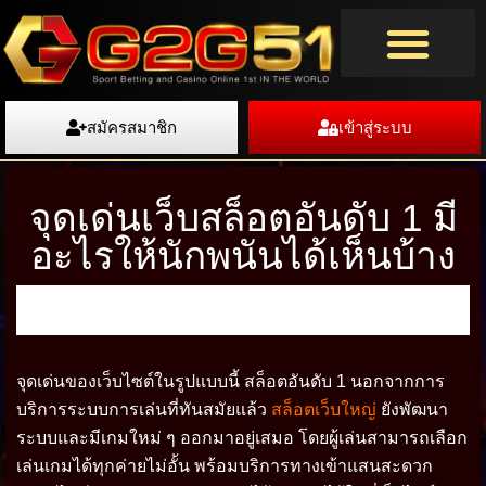
สมัครสมาชิก
เข้าสู่ระบบ
จุดเด่นเว็บสล็อตอันดับ 1 มี
อะไรให้นักพนันได้เห็นบ้าง
จุดเด่นของเว็บไซต์ในรูปแบบนี้
สล็อตอันดับ 1
นอกจากการ
บริการระบบการเล่นที่ทันสมัยแล้ว
สล็อตเว็บใหญ่
ยังพัฒนา
ระบบและมีเกมใหม่ ๆ ออกมาอยู่เสมอ โดยผู้เล่นสามารถเลือก
เล่นเกมได้ทุกค่ายไม่อั้น พร้อมบริการทางเข้าแสนสะดวก