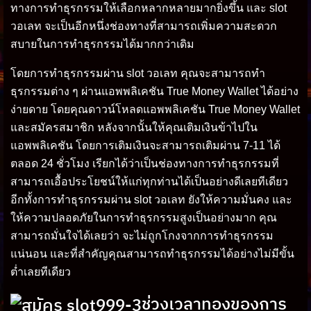
ทางการทำธุรกรรมให้เลือกหลากหลายมากยิ่งขึ้น และ slot
วอเลท จะเป็นอีกหนึ่งช่องทางที่สามารถเพิ่มความสะดวก
สบายในการทำธุรกรรมได้มากกว่าเดิม
โดยการทำธุรกรรมผ่าน slot วอเลท คุณจะสามารถทำ
ธุรกรรมต่าง ๆ ผ่านแอพพลิเคชัน True Money Wallet ได้อย่าง
ง่ายดาย โดยคุณดาวน์โหลดแอพพลิเคชัน True Money Wallet
และสมัครสมาชิก หลังจากนั้นให้คุณเติมเงินข้าไปใน
แอพพลิเคชัน โดยการเติมเงินจะสามารถเติมผ่าน 7-11 ได้
ตลอด 24 ชั่วโมง เรียกได้ว่าเป็นช่องทางการทำธุรกรรมที่
สามารถเอื้อประโยชน์ให้แก่ทุกท่านได้เป็นอย่างดีเลยทีเดียว
อีกทั้งการทำธุรกรรมผ่าน slot วอเลท ยังให้ความมั่นคง และ
ให้ความปลอดภัยในการทำธุรกรรมสูงเป็นอย่างมาก คุณ
สามารถมั่นใจได้เลยว่า จะไม่ถูกโกงจากการทำธุรกรรม
แน่นอน และที่สำคัญคุณสามารถทำธุรกรรมได้อย่างไม่มีขั้น
ต่ำเลยทีเดียว
ช่วงเวลาทองของการ