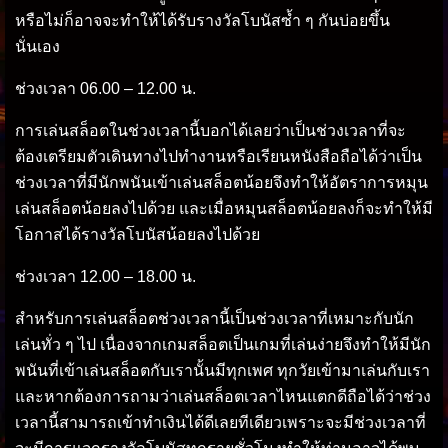
หรือไม่ก็อาจจะทำให้ได้รับรางวัลโบนัสซ้ำ ๆ กันบ่อยขึ้น
นั่นเอง
ช่วงเวลา 06.00 –
12.00 น.
การเล่นสล็อตในช่วงเวลานี้บอกได้เลยว่าเป็นช่วงเวลาที่จะ
ต้องเตรียมตัวเดินทางไปทำงานหรือเรียนหนังสือถือได้ว่าเป็น
ช่วงเวลาที่มีนักพนันเข้าเล่นสล็อตน้อยจึงทำให้อัตราการหมุน
เล่นสล็อตน้อยลงไปด้วย และเมื่อหมุนสล็อตน้อยลงก็จะทำให้มี
โอกาสได้รางวัลโบนัสน้อยลงไปด้วย
ช่วงเวลา 12.00 –
18.00 น.
สำหรับการเล่นสล็อตช่วงเวลานี้เป็นช่วงเวลาที่เหมาะกับนัก
เล่นทั่ว ๆ ไป เนื่องจากเกมสล็อตเป็นเกมที่เล่นง่ายจึงทำให้มีนัก
พนันที่เข้าเล่นสล็อตกับเรานั้นมีทุกเพศ ทุกวัยเข้ามาเล่นกับเรา
และหากต้องการถามว่าเล่นสล็อตเวลาไหนแตกดีถือได้ว่าช่วง
เวลานี้สามารถเข้าทำเงินได้ดีเลยทีเดียวเพราะจะมีช่วงเวลาที่