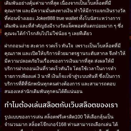
เดิมพันอย่างคุ้มค่ามากที่สุด เนื่องจากเป็นเว็บสล็อตที่มี
คุณภาพ และมีความมั่นคงทางเงิน ทำให้มีการแจกเงินรางวัล
ที่ค่อนข้างเยอะ
Joker888 true wallet
ทั้งโบนัสระหว่างการ
เดิมพัน และที่สำคัญยังมีรางวัลแจ็คพอตที่แตกบ่อยมาก ๆ ซึ่ง
คุณจะได้กำไรกลับไปไม่ใช่น้อย ๆ เลยทีเดียว
ฝากถอนง่าย สะดวก รวดเร็ว ทันใจ เพราะเป็นเว็บสล็อตที่มี
คุณภาพ และเปิดให้บริการด้วยมาตรฐานระดับสากล จึงทำให้
มีความปลอดภัยในเรื่องของการเงินมากที่สุด ส่งผลให้มี
บริการฝากถอนเงินที่รวดเร็วทันใจ โดยใช้เวลาในการทำ
รายการเพียงแค่ 3 นาที เงินก็จะเข้าสู่ระบบทันที ซึ่งเป็นการ
บริการที่ดีที่นักพนันทุกคนต่างต้องการ และสามารถตอบ
สนองเหล่านักเดิมพันทุกคนได้ดีแน่นอน
ทำไมต้องเล่นสล็อตกับเว็บสล็อตของเรา
รูปแบบของการเล่น สล็อตฟรีเครดิต100 ให้เลือกลุ้นเป็น
จำนวนมาก
สล็อตโจ๊กเกอร์168
ท่านสามารถเลือกเล่น ได้