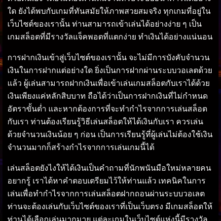
ใด ยังได้พบกับเกมที่ทันสมัยให้ภาพสวยสมจริง ทุกเกมที่อยู่ใน
เว็บไซต์ของเรานั้น ท่านสามารถเข้าเล่นได้อย่างง่าย ๆ เป็น
เกมสล็อตที่มีรางวัลแจ็คพอตที่แตกง่าย ทำเงินได้อย่างแน่นอน
การฝากเงินเข้าสู่เว็บไซต์ของเรานั้น จะไม่มีการบังคับจำนวน
เงินในการฝากแต่อย่างใด ยิ่งเป็นการฝากผ่านระบบวอเลตด้วย
แล้ว ผู้เล่นสามารถฝากเงินเพื่อเข้าเล่นเกมสล็อตกับเราได้ด้วย
เงินเพียงแค่หลักสิบบาท ถือได้ว่าเป็นการฝากเงินที่ไม่กำหนด
อัตราขั้นต่ำ และหากต้องการที่จะทำกำไรจากการเล่นสล็อต
กับเรา ท่านต้องเรียนรู้วิธีเล่นสล็อตให้ได้เงินกับเรา ควรเล่น
ด้วยจำนวนเงินน้อย ๆ ก่อน เป็นการเรียนรู้ที่ผู้เล่นไม่ต้องใช้เงิน
จำนวนมากก็สร้างกำไรจากการเล่นเกมนี้ได้
เล่นสล็อตยังไงให้ได้เงินเป็นคำถามที่นักพนันมือใหม่หลายคน
อยากรู้ เราได้หาคำตอบเตรียมไว้ให้ท่านแล้ว เทคนิคในการ
เล่นเพื่อทำกำไรจากการเล่นสล็อตฝากถอนผ่านระบบวอเลต
ท่านจะต้องเล่นกับเว็บไซต์ของเราที่เป็นเว็บตรง มีเกมสล็อตให้
ท่านได้เลือกเล่นมากมาย แต่ละเกมในเว็บไซต์แห่งนี้มีรางวัล