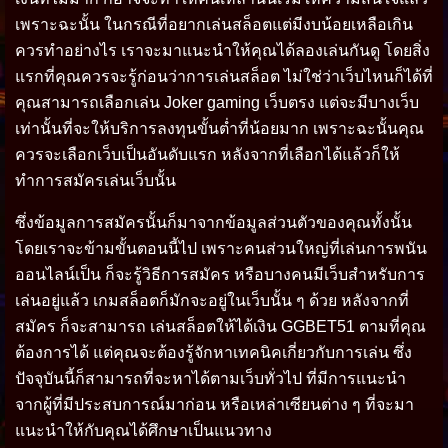
เพราะฉะนั้น ในกรณีที่อยากเล่นสล็อตแต่มีงบน้อยเหลือเกิน
ควรทำอย่างไร เราจะมาแนะนำให้คุณได้ลองเล่นกันดู โดยสิ่ง
แรกที่คุณควรจะรู้ก่อนว่าการเล่นสล็อต ไม่ใช่ว่าเว็บไหนก็ได้ที่
คุณสามารถเลือกเล่น
Joker gaming เว็บตรง
แต่จะมีบางเว็บ
เท่านั้นที่จะให้บริการลงทุนขั้นต่ำที่น้อยมาก เพราะฉะนั้นคุณ
ควรจะเลือกเว็บเป็นอันดับแรก หลังจากที่เลือกได้แล้วก็ให้
ทำการสมัครเล่นเว็บนั้น
ซึ่งข้อมูลการสมัครนั้นก็มาจากข้อมูลส่วนตัวของคุณทั้งนั้น
โดยเราจะข้ามขั้นตอนนี้ไป เพราะคนส่วนใหญ่ที่เล่นการพนัน
ออนไลน์เป็น ก็จะรู้วิธีการสมัคร หรือบางคนมีเว็บสำหรับการ
เล่นอยู่แล้ว เกมสล็อตก็มักจะอยู่ในเว็บนั้น ๆ ด้วย หลังจากที่
สมัคร ก็จะสามารถ เล่นสล็อตให้ได้เงิน
GGBET51
ตามที่คุณ
ต้องการได้ แต่คุณจะต้องรู้จักหาเทคนิคเกี่ยวกับการเล่น ซึ่ง
ปัจจุบันนี้ก็สามารถที่จะหาได้ตามเว็บทั่วไป ที่มีการแนะนำ
จากผู้ที่มีประสบการณ์มาก่อน หรือเหล่าเซียนต่าง ๆ ที่จะมา
แนะนำให้กับคุณได้ศึกษาเป็นแนวทาง