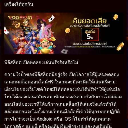
เหวี่ยงได้ทุกวัน
พีจีสล็อต เปิดทดลองเล่นฟรีจริงหรือไม่
ความใจป้ำของพีจีสล็อตมีอยู่จริง เปิดโอกาสให้ผู้เล่นทดลอง
เล่นเกมสล็อตออนไลน์ฟรี ในเกมจะมีเครดิตให้เล่นฟรีตาม
เงื่อนไขของเว็บไซต์ โดยมีให้ทดลองเล่นได้ฟรีทำให้ผู้เล่นมือ
ใหม่ได้ลองก่อนสมัครสมาชิกมาลงสนามจริงกับเราเว็บสล็อต
ออนไลน์ของเราที่ให้บริการเกมสล็อตได้เล่นจริงแล้วทำให้
สล็อตแตกแจกไม่ยั้งผ่านเว็บบนมือถือที่เข้าได้ทุกระบบปฏิบัติ
การไม่ว่าจะเป็น Android หรือ iOS ก็ไม่ทำให้คุณพลาด
โอกาสดี ๆ แบบนี้ หรือจะเติมเงินเข้าระบบและลงเดิมพัน