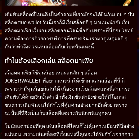
เดิมพันสล็อตที่ไหนดี เป็นคำถามที่เรามักจะได้ยินกันบ่อย ๆ
ปั่น
สล็อต true wallet
วันนี้เราก็มีเว็บสล็อตดี ๆ มาแนะนำกับเว็บ
สล็อตมาเฟีย เว็บเกมสล็อตออนไลน์ชื่อดัง เพราะที่นี่ตอบโจทย์
ความต้องการด้วยการบริการที่ครบครัน เรามาดูเหตุผลดี ๆ
กันว่าทำจึงควรเล่นสล็อตกับเว็บพนันแห่งนี้
ทำไมต้องเลือกเล่น สล็อตมาเฟีย
สล็อตมาเฟีย ใช้ทุนน้อย เหตุผลหลัก ๆ
สล็อต
JOKERWALLET
ที่อยากแนะนำให้เข้ามาเล่นสล็อตที่นี่ ก็
เพราะว่ามีทุนน้อยก็เล่นได้ เนื่องจากเว็บสล็อตแห่งนี้สามารถ
เดิมพันได้ด้วยเงินขั้นต่ำ อีกทั้งเงินขั้นต่ำยังช่วยให้มีโอกาส
ชนะการเดิมพันจนได้กำไรที่คุ้มค่าอย่างมากอีกด้วย เพราะ
ฉะนั้นที่นี่จึงเป็นเว็บสล็อตที่เหมาะกับนักพนันทุกคน
โบนัสแตกบ่อยที่สุด เล่นสล็อตที่ไหนก็ไม่คุ้มค่าเหมือนที่นี่อย่าง
แน่นอน เพราะเล่นสล็อตที่เว็บแห่งนี้คุณจะได้รับกำไรจากการ