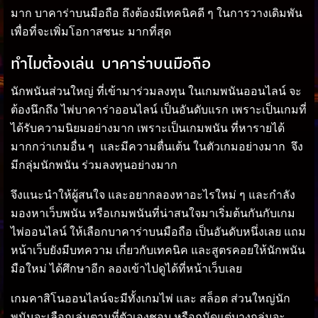
มาก บาคาร่าบนมือถือ ถึงต้องมีเทคนิคดี ๆ ในการวางเดิมพัน
เพื่อที่จะเพิ่มโอกาสชนะ มากที่สุด
ทำไมต้องเล่น บาคาร่าบนมือถือ
นักพนันส่วนใหญ่ ที่เข้ามาร่วมลงทุน ในเกมพนันออนไลน์ จะ
ต้องนึกถึง ไพ่บาคาร่าออนไลน์ เป็นอันดับแรก เพราะเป็นเกมที่
ได้รับความนิยมอย่างมาก เพราะเป็นเกมพนัน ที่หารายได้
มากกว่าเกมอื่น ๆ และมีความตื่นเต้น ในตัวเกมอย่างมาก จึง
มีกลุ่มนักพนัน ร่วมลงทุนอย่างมาก
จึงแนะนำให้ผู้สนใจ และอยากลองหาอะไรใหม่ ๆ และกำลัง
มองหาเว็บพนัน หรือเกมพนันที่น่าสนใจมาเริ่มต้นกันกับเกม
ไพ่ออนไลน์ ให้เลือกบาคาร่าบนมือถือ เป็นอันดับหนึ่งเลย แถม
หน้าเว็บยังมีบทความ เกี่ยวกับเทคนิค และสูตรคอยให้นักพนัน
มือใหม่ ได้ศึกษาอีก ลองเข้าไปดูได้ที่หน้าเว็บเลย
เกมคาสิโนออนไลน์จะมีทั้งเกมไพ่ และ สล็อต ส่วนใหญ่นัก
พนันจะเลือกเล่นตามที่ตัวเองชอบ หรือถนัดแต่บางกลุ่มจะ