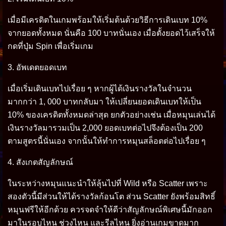
เมื่อมีเครดิตในเกมพร้อมให้เริ่มต้นด้วยวิธีการเดินเบท 10%
จากยอดทั้งหมด นั่นคือ 100 บาทนั่นเอง เมื่อตั้งยอดไว้เสร็จให้
กดที่ปุ่ม Spin เพื่อเริ่มเกม
3. อัพเดตยอดเบท
เมื่อเริ่มเดินเบทไปเรื่อย ๆ หากผู้ได้เงินรางวัลในจำนวน
มากกว่า 1, 000 บาทกลับมา ให้เปลี่ยนยอดเดินเบทให้เป็น
10% ของเครดิตทั้งหมดล่าสุด ยกตัวอย่างเช่น เมื่อหมุนเล่นได้
เงินรางวัลมารวมเป็น 2,000 ยอดเบทต่อไปจึงต้องเป็น 200
ตามสูตรนี้นั่นเอง จากนั้นให้ทำการหมุนสล็อตต่อไปเรื่อย ๆ
4. สังเกตสัญลักษณ์
ในระหว่างหมุนแนะนำให้ลุ้นไปที่ Wild หรือ Scatter เพราะ
สองตัวนี้มีส่วนให้ได้รางวัลก้อนโต ส่วน Scatter ยังพร้อมสิทธิ์
หมุนฟรีให้อีกด้วย ควรจดจำให้ดีว่าสัญลักษณ์พิเศษนี้มักออก
มาในรอบไหน ช่วงไหน และรีลไหน ยิ่งอ่านเกมขาดมาก