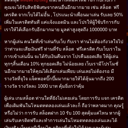
คุณจะได้รับสิทธิพิเศษจากคนอื่นอีกมากมาย เช่น สล็อต ฟรี
เครดิต จากเว็บได้ไม่อั้น , โปรแนะนำเพื่อนมาเล่น รับเลย 50%
เพิ่มในเครดิตทันที แค่แจ้งแอดมิน และโปรให้ผู้ใช้บริการกับ
เราให้ได้เลือกรับอีกมากมาย มูลค่าสูงสุดถึง 1000000 บาท
หากผู้เล่น คนใดที่เข้าเล่นกับเว็บ กับเรา ท่านไม่ต้องกังวลใจไป
ว่าท่านจะเสียเงินฟรี ท่านที่รับ สล็อต ฟรีเครดิต กับเว็บเราใน
การเข้าเล่นนั้น จะได้รับเงินคืนจาก โปรคืนยอดเสีย ให้ผู้เล่น
ทุกๆสิ้นเดือน 10% ทุกยอดเสีย ไม่น้อยเลย เว็บเรามีโปรโมชั่
นอีกมากมายให้คุณได้เลือกเล่นเพียบ เล่นเลยไม่ต้องรอ มี
รางวัลที่จุใจ แจ็คพอตบิ๊กบึ้มมากมายให้ได้ลุ้นมากถึง 200
รางวัล รางวัลละ 1000 บาท คุ้มยิ่งกว่าคุ้ม
ผู้เล่น เกมสล็อต ท่านใดที่ยังไม่เคยเล่น โดยการรับ แจก เครดิต
เพื่อเดิมพันในโหมดทดลองเล่นแล้วละก็ ถือว่าพลาดมาก คุณรู้
หรือไม่ว่า การรับ สล็อตฝาก 10 รับ 100 สุดคุ้มแค่ไหน หากผู้
เล่นรับเครดิตฟรีและทำการเล่นในโหมดทดลองเล่นและได้
เงินจริง เว็บเรามีเงื่อนไข กติกาที่เข้าใจได้ง่าย และผู้เล่น