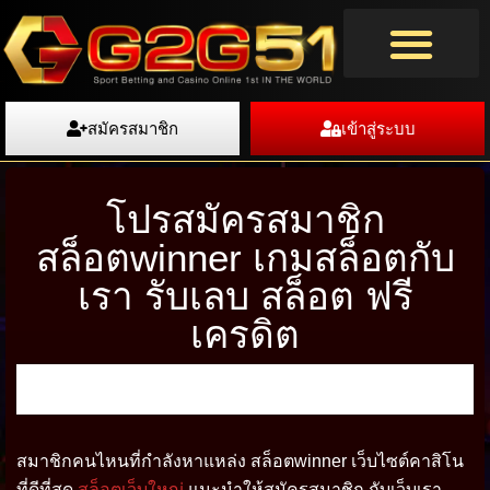
สมัครสมาชิก
เข้าสู่ระบบ
โปรสมัครสมาชิก
สล็อตwinner เกมสล็อตกับ
เรา รับเลบ สล็อต ฟรี
เครดิต
สมาชิกคนไหนที่กำลังหาแหล่ง
สล็อตwinner
เว็บไซต์คาสิโน
ที่ดีที่สุด
สล็อตเว็บใหญ่
แนะนำให้สมัครสมาชิก กับเว็บเรา