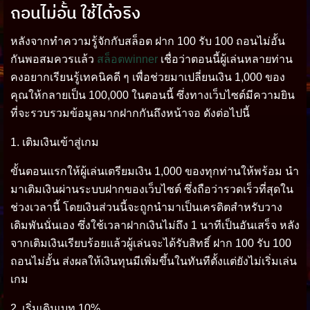
ถอนไม่อั้น ใช้ได้จริง
หลังจากทำความรู้จักกับสล็อต ฝาก 100 รับ 100 ถอนไม่อั้น
กันพอสมควรแล้ว
สล็อตwinner
เชื่อว่าตอนนี้ผู้เล่นหลายท่าน
คงอยากเรียนรู้เทคนิคดี ๆ เพื่อช่วยมาเปลี่ยนเงิน 1,000 ของ
คุณให้กลายเป็น 100,000 ในตอนนี้ ซึ่งทางเว็บไซต์มีความยิน
ที่จะรวบรวมข้อมูลมากฝากกันถึงหน้าจอ ดังต่อไปนี้
1. เติมเงินเข้าสู่เกม
ขั้นตอนแรกให้ผู้เล่นเตรียมเงิน 1,000 ของทุกท่านให้พร้อม นำ
มาเติมเงินผ่านระบบฝากของเว็บไซต์ ซึ่งถือว่ารวดเร็วที่สุดใน
ช่วงเวลานี้ โดยเงินส่วนนี้จะถูกนำมาเป็นเครดิตสำหรับวาง
เดิมพันนั่นเอง ซึ่งใช้เวลาฝากเงินไม่ถึง 1 นาทีเป็นอันเสร็จ หลัง
จากเติมเงินเรียบร้อยแล้วผู้เล่นจะได้รับสิทธิ์ ฝาก 100 รับ 100
ถอนไม่อั้น ส่งผลให้เงินทุนมีเพิ่มขึ้นในทันทีตั้งแต่ยังไม่เริ่มเล่น
เกม
2. เริ่มเดินเบท 10%