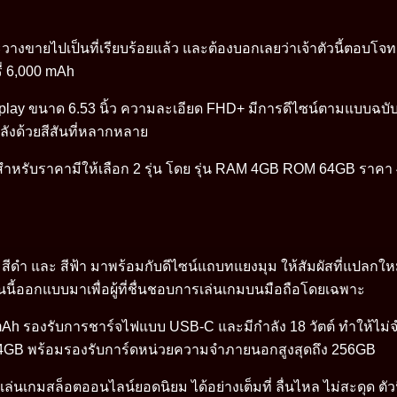
ละวางขายไปเป็นที่เรียบร้อยแล้ว และต้องบอกเลยว่าเจ้าตัวนี้ตอบโจทย์
ี่ 6,000 mAh
Display ขนาด 6.53 นิ้ว ความละเอียด FHD+ มีการดีไซน์ตามแบบฉ
ังด้วยสีสันที่หลากหลาย
สีส้ม สำหรับราคามีให้เลือก 2 รุ่น โดย รุ่น RAM 4GB ROM 64GB รา
คือ สีดำ และ สีฟ้า มาพร้อมกับดีไซน์แถบทแยงมุม ให้สัมผัสที่แปล
่นนี้ออกแบบมาเพื่อผู้ที่ชื่นชอบการเล่นเกมบนมือถือโดยเฉพาะ
h รองรับการชาร์จไฟแบบ USB-C และมีกำลัง 18 วัตต์ ทำให้ไม่จำเ
GB พร้อมรองรับการ์ดหน่วยความจำภายนอกสูงสุดถึง 256GB
ล่นเกมสล็อตออนไลน์ยอดนิยม ได้อย่างเต็มที่ ลื่นไหล ไม่สะดุด ตัว