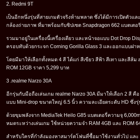
2. Redmi 9T
เป็นอีกหนึ่งรุ่นที่สายเกมตัวจริงห้ามพลาด ซึ่งได้มีการเปิดตัวแ
กล้องถ่ายภาพ ที่มาพร้อมกับชิปเซต Snapdragon 662 แบตเตอร
รวมมาอยู่ในเครื่องนี้เครื่องเดียว และหน้าจอแบบ Dot Drop 
ครอบทับด้วยกระจก Corning Gorilla Glass 3 และออกแบบฝาหล
โดยมีมาให้เลือกทั้งหมด 4 สี ได้แก่ สีเขียว สีฟ้า สีเทา และ
ROM 12GB ราคา 5,299 บาท
3 .realme Narzo 30A
อีกรุ่นกับมือถือเล่นเกม realme Narzo 30A มีมาให้เลือก 2 สี 
แบบ Mini-drop ขนาดใหญ่ 6.5 นิ้ว ความละเอียดระดับ HD ซึ่งรุ
ด้วยขุมพลังจาก MediaTek Heilo G85 แบตเตอรี่ความจุ 6,000mA
หมดระหว่างเล่นเกม ใช้หน่วยความจำ RAM 4GB และ ROM 64
สำหรับใครที่กำลังมองหาสมาร์ตโฟนที่ซื้อมาใช้งานทั่วไป และ เ