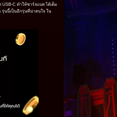
์ต USB-C ทำให้ชาร์จแบต ได้เต็ม
รุ่นนี้เป็นอีกรุ่นที่น่าสนใจ ใน