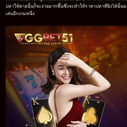
ปลาให้ตายนั้นก็จะง่ายมากขึ้นซึ่งจะทำให้ราคาปลาที่ยิงได้นั้นม
เล่นอีกเกมหนึ่ง