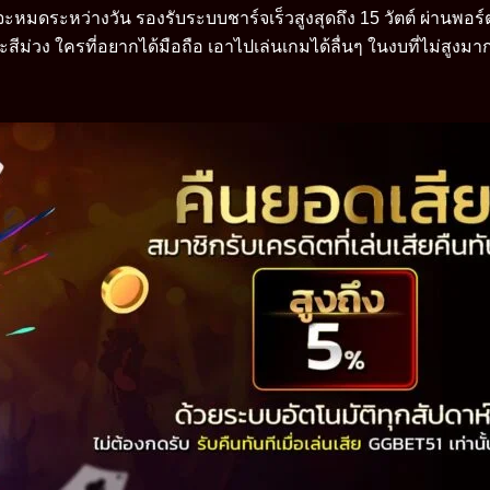
่จะหมดระหว่างวัน รองรับระบบชาร์จเร็วสูงสุดถึง 15 วัตต์ ผ่านพอร
 และสีม่วง ใครที่อยากได้มือถือ เอาไปเล่นเกมได้ลื่นๆ ในงบที่ไม่สูงมาก 