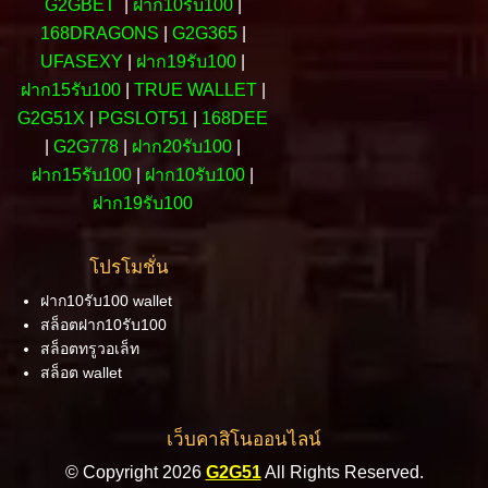
G2GBET
|
ฝาก10รับ100
|
168DRAGONS
|
G2G365
|
UFASEXY
|
ฝาก19รับ100
|
ฝาก15รับ100
|
TRUE WALLET
|
G2G51X
|
PGSLOT51
|
168DEE
|
G2G778
|
ฝาก20รับ100
|
ฝาก15รับ100
|
ฝาก10รับ100
|
ฝาก19รับ100
โปรโมชั่น
ฝาก10รับ100 wallet
สล็อตฝาก10รับ100
สล็อตทรูวอเล็ท
สล็อต wallet
เว็บคาสิโนออนไลน์
© Copyright 2026
G2G51
All Rights Reserved.