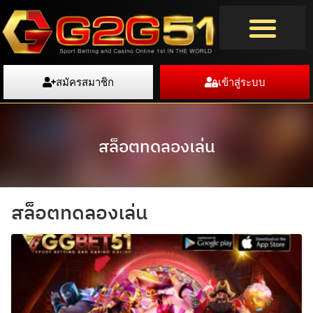
สมัครสมาชิก
เข้าสู่ระบบ
สล็อตทดลองเล่น
สล็อตทดลองเล่น