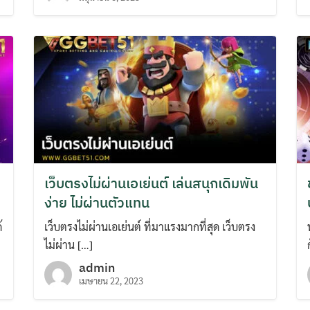
เว็บตรงไม่ผ่านเอเย่นต์ เล่นสนุกเดิมพัน
ง่าย ไม่ผ่านตัวแทน
้
เว็บตรงไม่ผ่านเอเย่นต์ ที่มาแรงมากที่สุด เว็บตรง
ไม่ผ่าน […]
admin
เมษายน 22, 2023