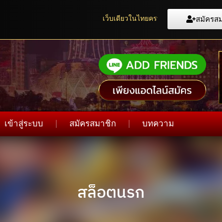
เว็บเดียวในไทยครบวงจรการเดิมพัน กีฬา แทงบ
สมัครสม
เข้าสู่ระบบ
สมัครสมาชิก
บทความ
สล็อตนรก