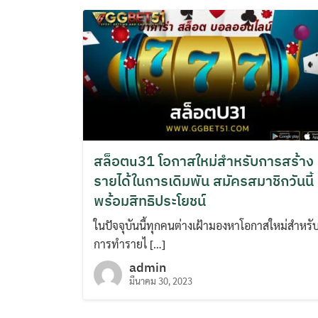
สล็อตu31 โอกาสใหม่สำหรับการสร้าง
รายได้ในการเดิมพัน สมัครสมาชิกวันนี้
พร้อมสิทธิประโยชน์
ในปัจจุบันนี้ทุกคนต่างเฝ้ามองหาโอกาสใหม่สำหรั
การทำรายไ […]
admin
มีนาคม 30, 2023