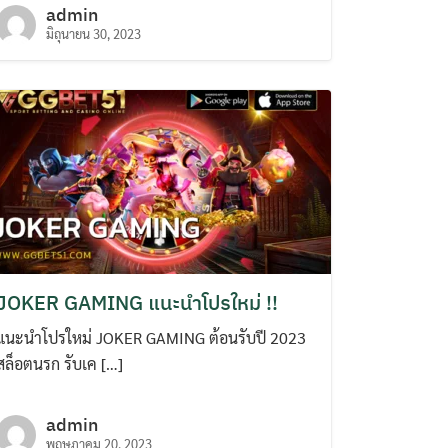
admin
มิถุนายน 30, 2023
JOKER GAMING แนะนำโปรใหม่ !!
แนะนำโปรใหม่ JOKER GAMING ต้อนรับปี 2023
สล็อตนรก รับเค […]
admin
พฤษภาคม 20, 2023