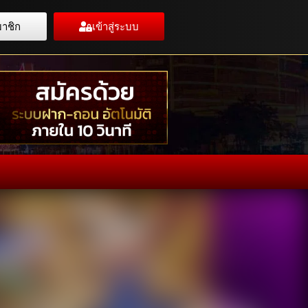
อลออลไลน์ เกมส์สล็อต ยิงปลา คาสิโน บาคาร่า รูเล็ต มวย หวย ต้องเว็บน
าชิก
เข้าสู่ระบบ