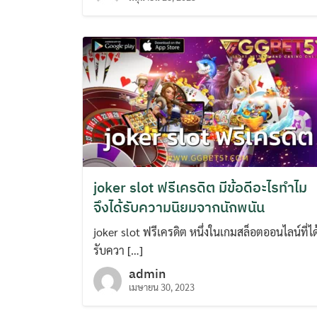
joker slot ฟรีเครดิต มีข้อดีอะไรทำไม
จึงได้รับความนิยมจากนักพนัน
joker slot ฟรีเครดิต หนึ่งในเกมสล็อตออนไลน์ที่ได
รับควา […]
admin
เมษายน 30, 2023