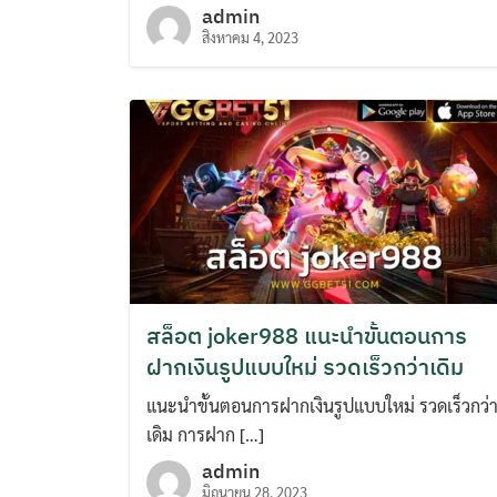
admin
สิงหาคม 4, 2023
สล็อต joker988 แนะนำขั้นตอนการ
ฝากเงินรูปแบบใหม่ รวดเร็วกว่าเดิม
แนะนำขั้นตอนการฝากเงินรูปแบบใหม่ รวดเร็วกว่
เดิม การฝาก […]
admin
มิถุนายน 28, 2023